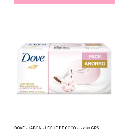
DOVE - JABON - LECHE DE COCO - 6 x 90 GRS