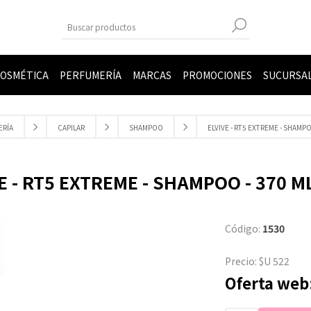
OSMÉTICA
PERFUMERÍA
MARCAS
PROMOCIONES
SUCURSA
ERÍA
CAPILAR
SHAMPOO
ELVIVE - RT5 EXTREME - SHAMPOO
E - RT5 EXTREME - SHAMPOO - 370 ML
Código:
1530
Precio:
$U 522
Oferta web