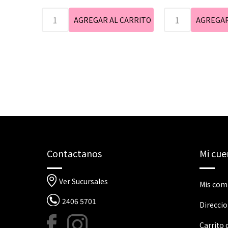
Contactanos
Mi cue
Ver Sucursales
Mis com
2406 5701
Direcci
Carrito