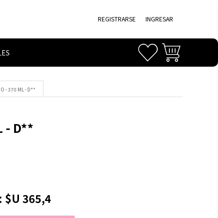
REGISTRARSE
INGRESAR
LES
 - 370 ML - D**
 - D**
:
$U 365,4