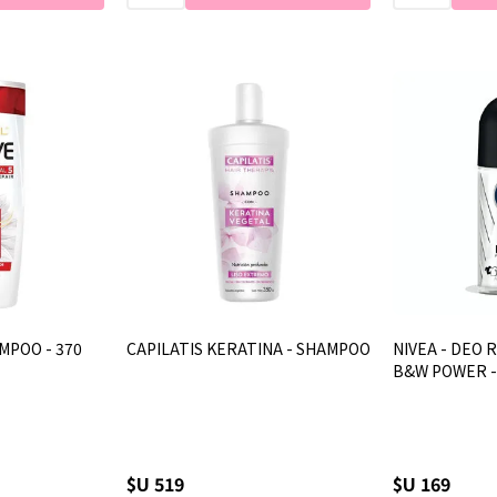
AMPOO - 370
CAPILATIS KERATINA - SHAMPOO
NIVEA - DEO R
B&W POWER -
$U 519
$U 169