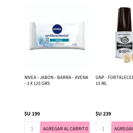
NIVEA - JABON - BARRA - AVENA
GNP - FORTALECED
- 3 X 125 GRS
15 ML
$U 199
$U 239