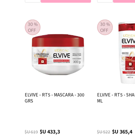
ELVIVE - RT5 - MASCARA - 300
ELVIVE - RT5 - SH
GRS
ML
$U 433,3
$U 365,4
$U 619
$U 522