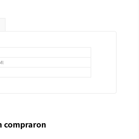
Ml
én compraron