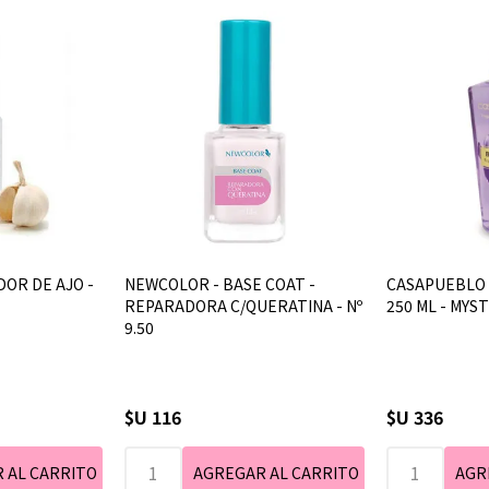
OR DE AJO -
NEWCOLOR - BASE COAT -
CASAPUEBLO 
REPARADORA C/QUERATINA - Nº
250 ML - MYS
9.50
$U 116
$U 336