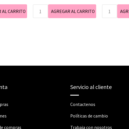
nta
Servicio al cliente
pras
Contactenos
ones
Políticas de cambio
 de compras
Trabaja con nosotros