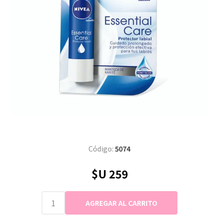
Código:
5074
$U 259