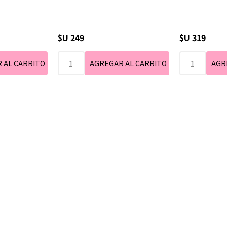
$U 249
$U 319