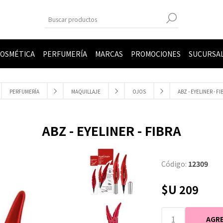
OSMÉTICA
PERFUMERÍA
MARCAS
PROMOCIONES
SUCURSA
PERFUMERÍA
MAQUILLAJE
OJOS
ABZ - EYELINER - FI
ABZ - EYELINER - FIBRA
Código:
12309
$U 209