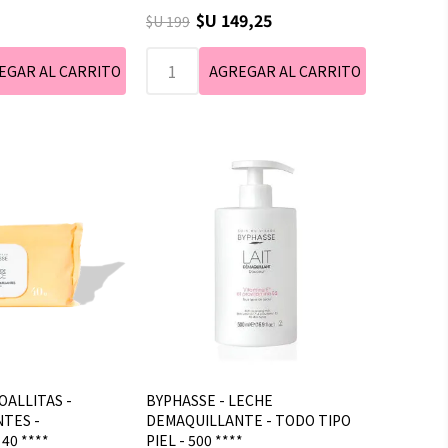
ock del color
$U 149,25
$U 199
le enviará otro
.
OALLITAS -
BYPHASSE - LECHE
TES -
DEMAQUILLANTE - TODO TIPO
40 ****
PIEL - 500 ****