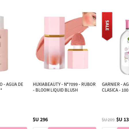
O - AGUA DE
HUXIABEAUTY - N°7099 - RUBOR
GARNIER - AG
**
- BLOOM LIQUID BLUSH
CLASICA - 100
$U 296
$U 13
$U 209