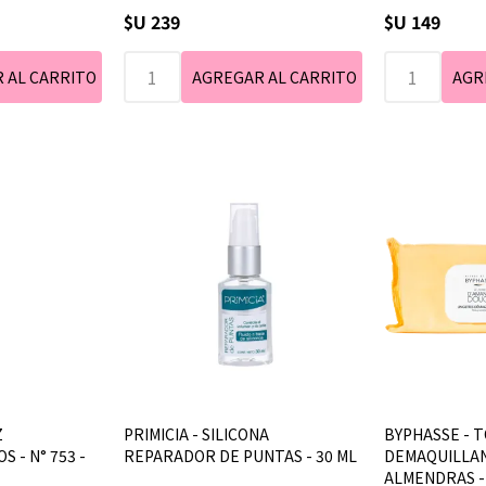
de no haber st
$U 239
$U 149
solicitado se 
tono en stock
Z
PRIMICIA - SILICONA
BYPHASSE - T
 - N° 753 -
REPARADOR DE PUNTAS - 30 ML
DEMAQUILLAN
ALMENDRAS - 