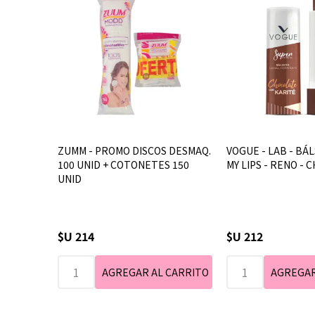
ZUMM - PROMO DISCOS DESMAQ.
VOGUE - LAB - BÁL
100 UNID + COTONETES 150
MY LIPS - RENO -
UNID
$U 214
$U 212