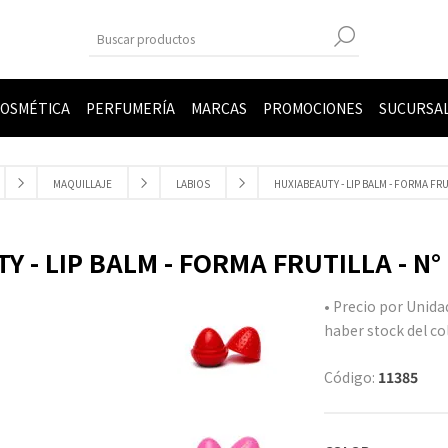
OSMÉTICA
PERFUMERÍA
MARCAS
PROMOCIONES
SUCURSA
MAQUILLAJE
LABIOS
HUXIABEAUTY - LIP BALM - FORMA FRUTI
 - LIP BALM - FORMA FRUTILLA - N° 1
• Precio por Unida
haber stock del col
Código:
11385