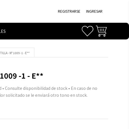
REGISTRARSE
INGRESAR
LES
LLA - N° 1009 -1 - E**
009 -1 - E**
d • Consulte disponibilidad de stock • En caso de no
or solicitado se le enviará otro tono en stock.