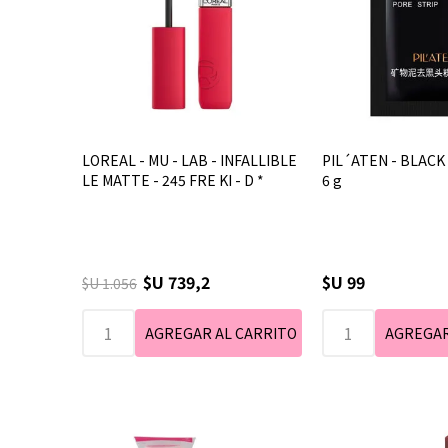
LOREAL - MU - LAB - INFALLIBLE
PIL´ATEN - BLACK
LE MATTE - 245 FRE KI - D *
6 g
$U 739,2
$U 99
$U 1.056