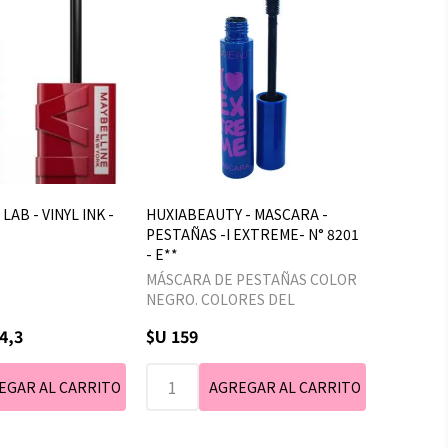
LAB - VINYL INK -
HUXIABEAUTY - MASCARA -
PESTAÑAS -I EXTREME- N° 8201
- E**
MÁSCARA DE PESTAÑAS COLOR
NEGRO. COLORES DEL
EXTERIOR SUJETO A
4,3
$U 159
DISPONIBILIDAD DE STOCK