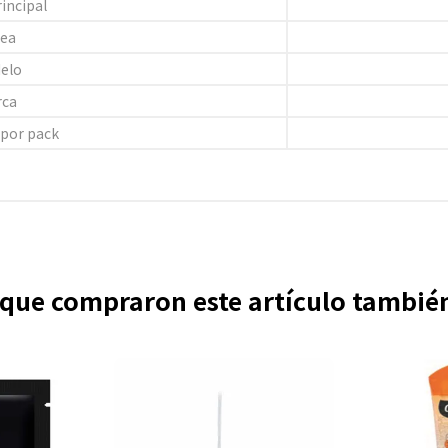
rincipal
nea
elo
rca
 por pack
s que compraron este artículo tambi