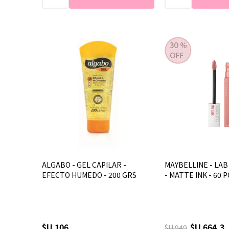
ALGABO - GEL CAPILAR -
MAYBELLINE - LAB
EFECTO HUMEDO - 200 GRS
- MATTE INK - 60 
$U 106
$U 664,3
$U 949