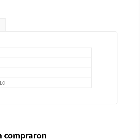
LLO
én compraron