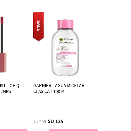
IST - OH Q
GARNIER - AGUA MICELAR -
 12HRS
CLASICA - 100 ML
$U 135
$U 209