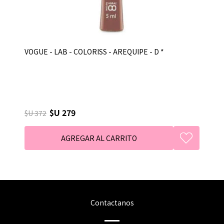
VOGUE - LAB - COLORISS - AREQUIPE - D *
$U 279
$U 372
Contactanos