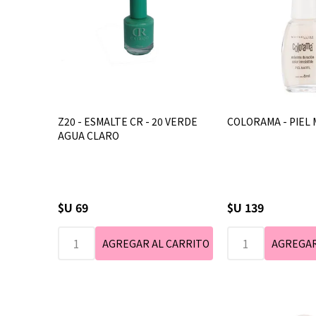
Z20 - ESMALTE CR - 20 VERDE
COLORAMA - PIEL M
AGUA CLARO
$U 69
$U 139