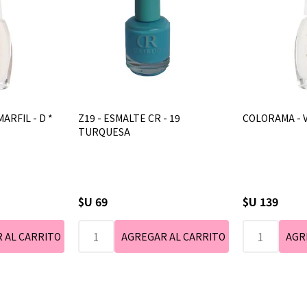
ARFIL - D *
Z19 - ESMALTE CR - 19
COLORAMA - 
TURQUESA
$U 69
$U 139