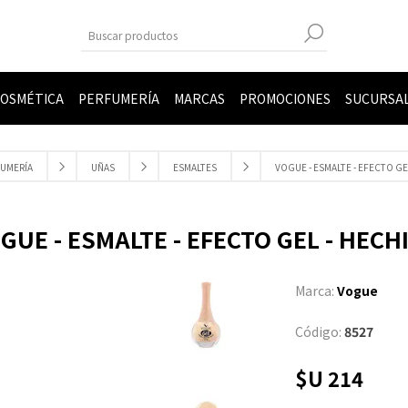
OSMÉTICA
PERFUMERÍA
MARCAS
PROMOCIONES
SUCURSA
UMERÍA
UÑAS
ESMALTES
VOGUE - ESMALTE - EFECTO GE
GUE - ESMALTE - EFECTO GEL - HECH
Marca:
Vogue
Código:
8527
$U 214