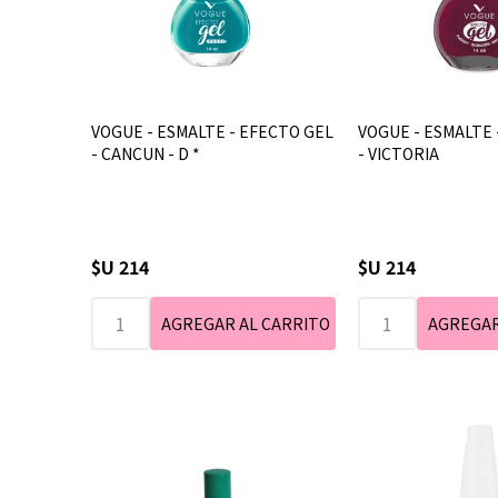
VOGUE - ESMALTE - EFECTO GEL
VOGUE - ESMALTE 
- CANCUN - D *
- VICTORIA
$U 214
$U 214