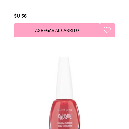
$U 56