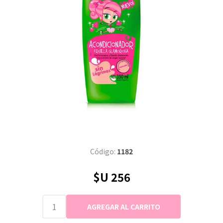
Código:
1182
$U 256