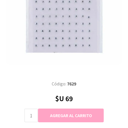
Código:
7629
$U 69