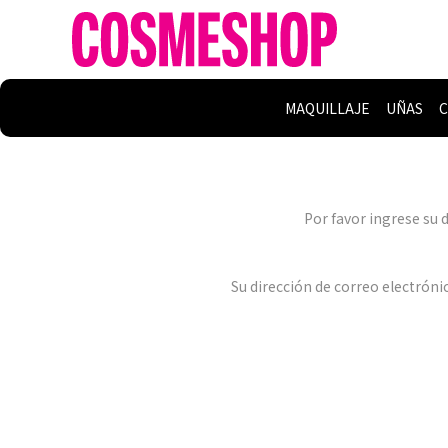
MAQUILLAJE
UÑAS
C
Por favor ingrese su 
Su dirección de correo electróni