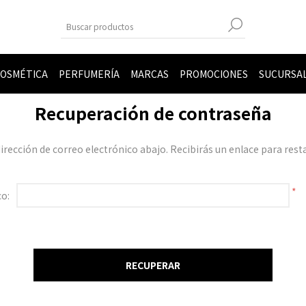
OSMÉTICA
PERFUMERÍA
MARCAS
PROMOCIONES
SUCURSA
Recuperación de contraseña
dirección de correo electrónico abajo. Recibirás un enlace para rest
*
co: