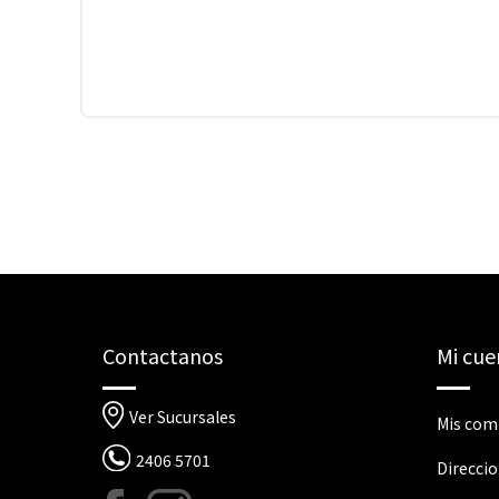
Contactanos
Mi cue
Ver Sucursales
Mis com
2406 5701
Direcci