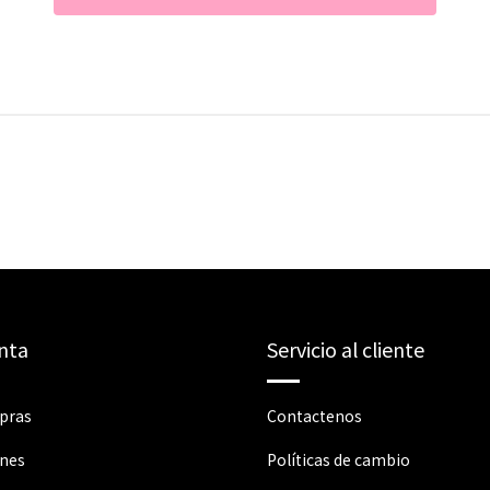
nta
Servicio al cliente
pras
Contactenos
ones
Políticas de cambio