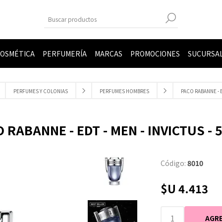
OSMÉTICA
PERFUMERÍA
MARCAS
PROMOCIONES
SUCURSA
PERFUMES Y COLONIAS
PERFUMES HOMBRES
PACO RABANNE - E
 RABANNE - EDT - MEN - INVICTUS - 
Código:
8010
$U 4.413