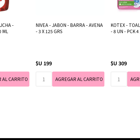
UCHA -
NIVEA - JABON - BARRA - AVENA
KOTEX - TOA
0 ML
- 3 X 125 GRS
- 8 UN - PCK 4 
$U 199
$U 309