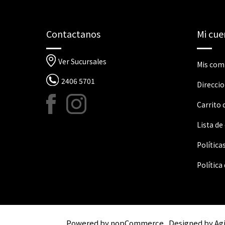
Contactanos
Mi cue
Ver Sucursales
Mis com
2406 5701
Direcci
Carrito
Lista de
Política
Política
Powered by
nopCommerce
Designed by
Ag