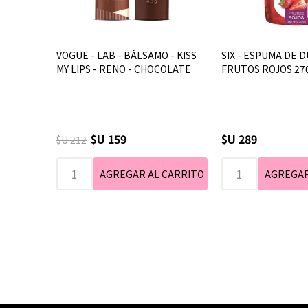
VOGUE - LAB - BÁLSAMO - KISS
SIX - ESPUMA DE D
MY LIPS - RENO - CHOCOLATE
FRUTOS ROJOS 27
$U 159
$U 289
$U 212