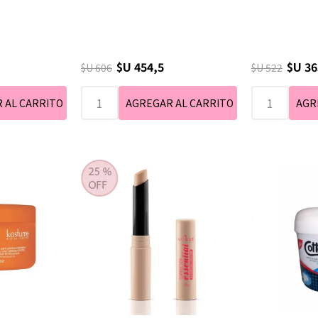
$U 454,5
$U 36
$U 606
$U 522