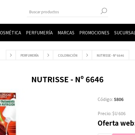
OSMÉTICA
PERFUMERÍA
MARCAS
PROMOCIONES
SUCURSA
PERFUMERÍA
COLORACIÓN
NUTRISSE - Nº 6646
NUTRISSE - Nº 6646
Código:
5806
Precio:
$U 606
Oferta web