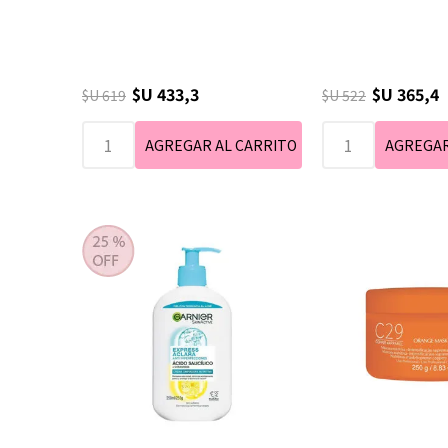
$U 433,3
$U 365,4
$U 619
$U 522