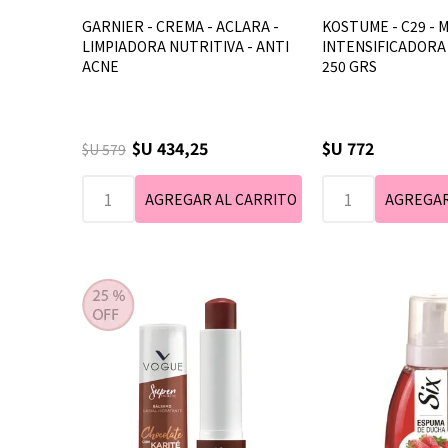
GARNIER - CREMA - ACLARA -
KOSTUME - C29 - 
LIMPIADORA NUTRITIVA - ANTI
INTENSIFICADORA 
ACNE
250 GRS
$U 434,25
$U 772
$U 579