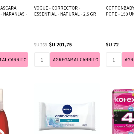
MASCARA
VOGUE - CORRECTOR -
COTTONBABY 
- NARANJAS -
ESSENTIAL - NATURAL - 2,5 GR
POTE - 150 U
$U 201,75
$U 72
$U 269