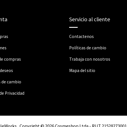
nta
Servicio al cliente
pras
Contactenos
ones
Políticas de cambio
 de compras
Trabaja con nosotros
 deseos
Mapa del sitio
s de cambio
 de Privacidad
ileWorks
Copyright © 2026 Cosmeshop Ltda - RUT 21528273001