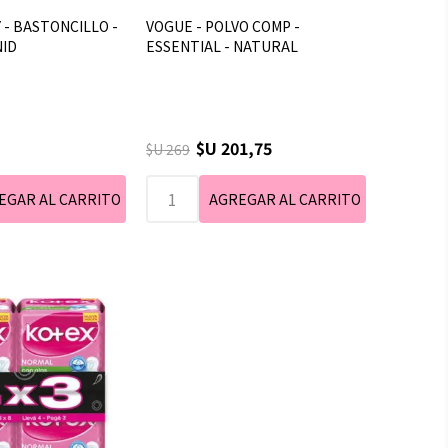
- BASTONCILLO -
VOGUE - POLVO COMP -
NID
ESSENTIAL - NATURAL
$U 201,75
$U 269