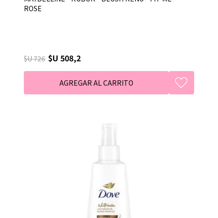
ROSE
$U 508,2
$U 726