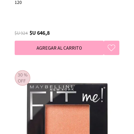
120
$U 646,8
$U 924