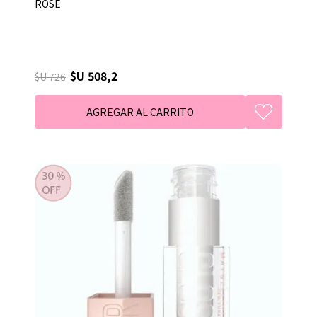
ROSE
$U 508,2
$U 726