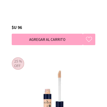
$U 96