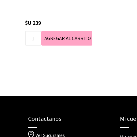
$U 239
Contactanos
Mi cue
Ver Sucursales