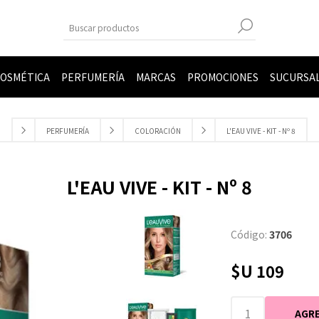
OSMÉTICA
PERFUMERÍA
MARCAS
PROMOCIONES
SUCURSA
PERFUMERÍA
COLORACIÓN
L'EAU VIVE - KIT - Nº 8
L'EAU VIVE - KIT - Nº 8
Código:
3706
$U 109