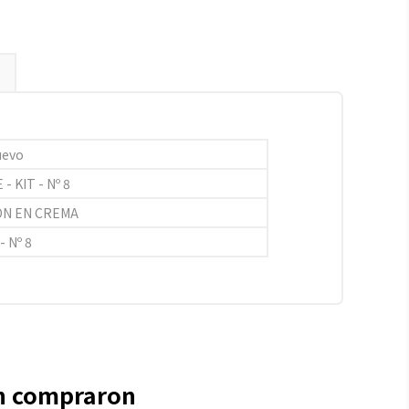
uevo
 - KIT - Nº 8
ÓN EN CREMA
- Nº 8
én compraron