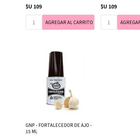
$U 109
$U 109
GNP - FORTALECEDOR DE AJO -
15 ML