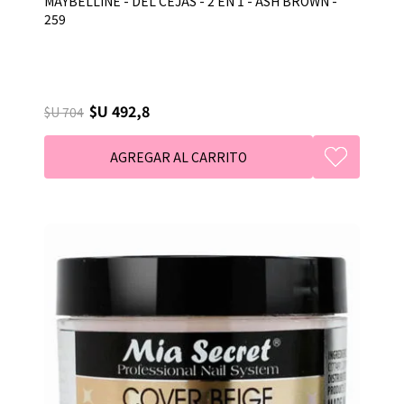
MAYBELLINE - DEL CEJAS - 2 EN 1 - ASH BROWN -
259
$U 492,8
$U 704