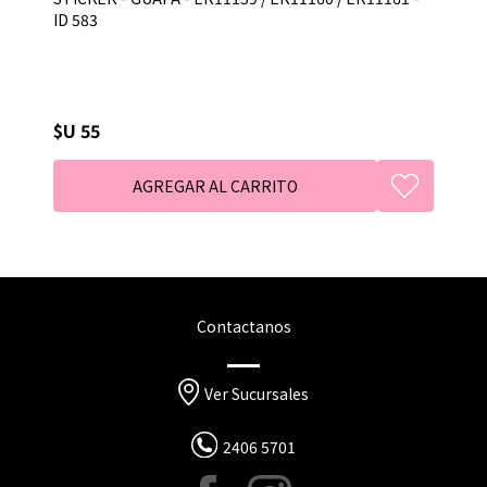
ID 583
$U 55
Contactanos
Ver Sucursales
2406 5701