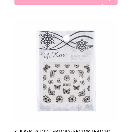
STICKER - GUAPA - ER11159 / ER11160 / ER11161 -