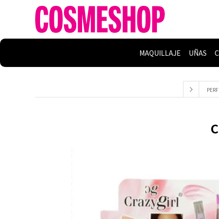
MAQUILLAJE
UÑAS
C
PERF
C