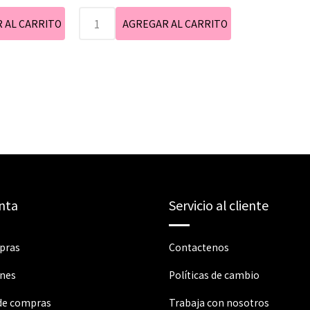
nta
Servicio al cliente
pras
Contactenos
ones
Políticas de cambio
 de compras
Trabaja con nosotros