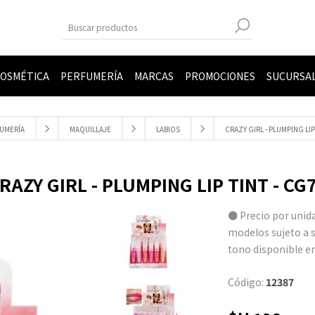
OSMÉTICA
PERFUMERÍA
MARCAS
PROMOCIONES
SUCURSA
UMERÍA
MAQUILLAJE
LABIOS
CRAZY GIRL - PLUMPING LIP
RAZY GIRL - PLUMPING LIP TINT - CG
● Precio por unida
modelos sujeto a s
tono disponible e
Código:
12387