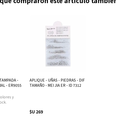
s que compraron este artículo tambi
STAMPADA -
APLIQUE - UÑAS - PIEDRAS - DIF
AL - ER9055
TAMAÑO - MEI JIA ER - ID 7312
olores y
ock.
$U 269