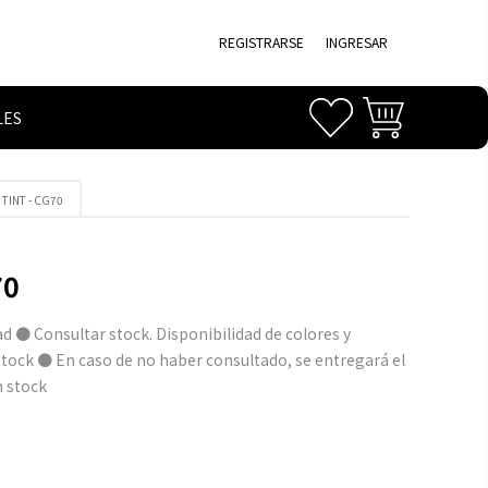
REGISTRARSE
INGRESAR
LES
 TINT - CG70
70
d ● Consultar stock. Disponibilidad de colores y
tock ● En caso de no haber consultado, se entregará el
n stock