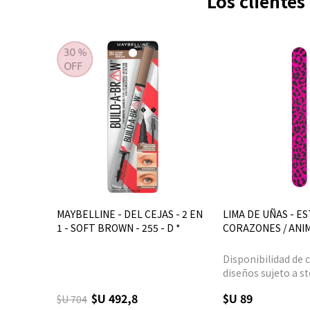
Los cliente
MAYBELLINE - DEL CEJAS - 2 EN
LIMA DE UÑAS - E
1 - SOFT BROWN - 255 - D *
CORAZONES / ANIM
Disponibilidad de c
diseños sujeto a st
$U 492,8
$U 89
$U 704