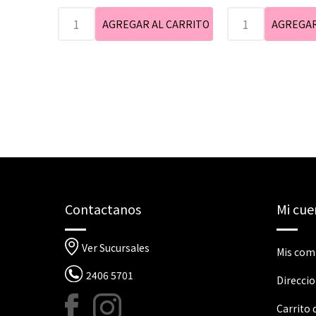
Contactanos
Mi cue
Ver Sucursales
Mis com
2406 5701
Direcci
Carrito