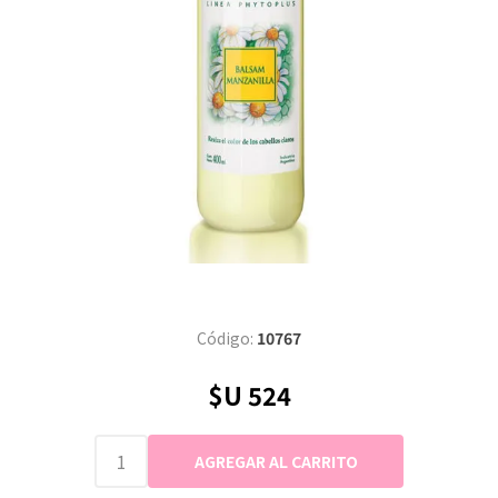
Código:
10767
$U 524