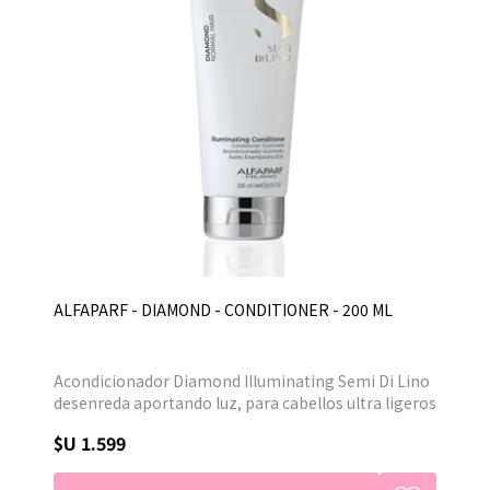
ALFAPARF - DIAMOND - CONDITIONER - 200 ML
Acondicionador Diamond Illuminating Semi Di Lino
desenreda aportando luz, para cabellos ultra ligeros
y espectaculares que descubren su extraordinario
$U 1.599
brillo. Luminosidad extrema intensidad del color
protegida en el tiempo, cabello revitalizando y
brillante como diamantes. Revela la novedosa