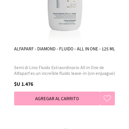
ALFAPARF - DIAMOND - FLUIDO - ALL IN ONE - 125 ML
Semi di Lino Fluido Extraordinario All in One de
Alfaparf es un increíble fluido leave-in (sin enjuague)
que engloba 10 beneficios muy valiosos. El producto
$U 1.476
definitivo todo en uno, al que no podrás renunciar.
Un producto inigualable, muy completo, para que
disfrutes de tu cabello reparado y brillante como
ningún otro.