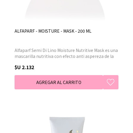
ALFAPARF - MOISTURE - MASK - 200 ML
Alfaparf Semi Di Lino Moisture Nutritive Mask es una
mascarilla nutritiva con efecto anti aspereza de la
raíz a las puntas. Mejora al instante la calidad de los
$U 2.132
cabellos que se vuelven más esponjosos y fáciles de
desenredar, superando la prueba del peine.