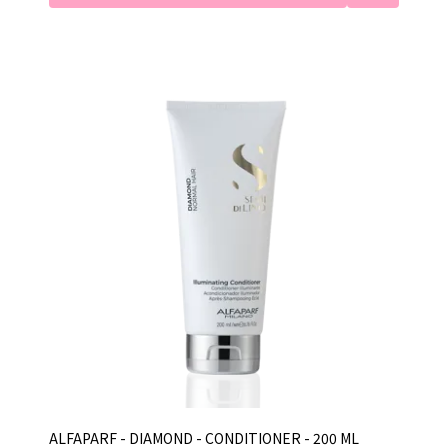
una luminosidad sin igual, como el diamante, para
dar glamour en los cabellos y, así, hacer que luzcas
como una estrella. Vuelve a sentir ese esplendor en
tu cabello.
ALFAPARF - DIAMOND - CONDITIONER - 200 ML