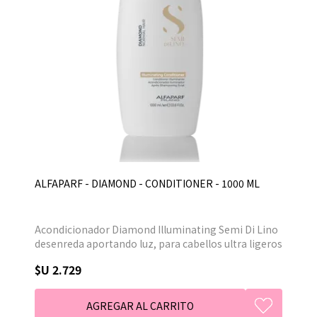
ALFAPARF - DIAMOND - CONDITIONER - 1000 ML
Acondicionador Diamond Illuminating Semi Di Lino
desenreda aportando luz, para cabellos ultra ligeros
y espectaculares que descubren su extraordinario
$U 2.729
brillo. Luminosidad extrema intensidad del color
protegida en el tiempo, cabello revitalizando y
brillante como diamantes. Revela la novedosa
tecnología para el cuidado del cabello, aportando