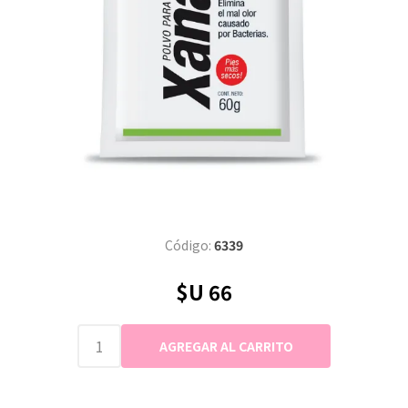
Código:
6339
$U 66