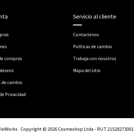
nta
Servicio al cliente
pras
Contactenos
ones
Políticas de cambio
 de compras
Trabaja con nosotros
 deseos
Mapa del sitio
s de cambio
 de Privacidad
ileWorks
Copyright © 2026 Cosmeshop Ltda - RUT 21528273001