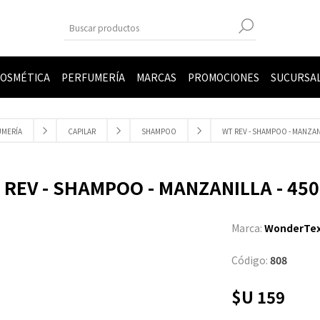
OSMÉTICA
PERFUMERÍA
MARCAS
PROMOCIONES
SUCURSA
UMERÍA
CAPILAR
SHAMPOO
WT REV - SHAMPOO - MANZANI
 REV - SHAMPOO - MANZANILLA - 450
Marca:
WonderTe
Código:
808
$U 159