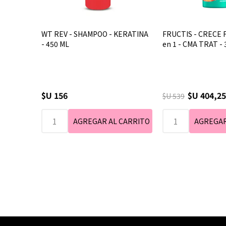
WT REV - SHAMPOO - KERATINA
FRUCTIS - CRECE 
- 450 ML
en 1 - CMA TRAT - 
$U 156
$U 404,25
$U 539