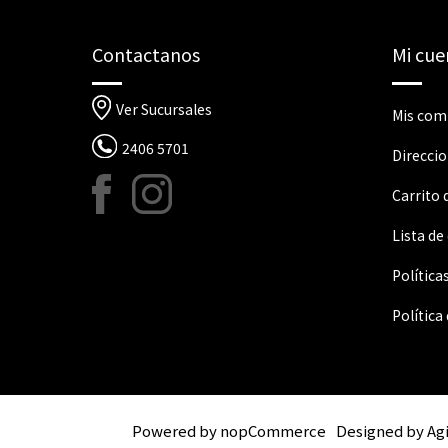
Contactanos
Mi cue
Ver Sucursales
Mis com
2406 5701
Direcci
Carrito
Lista de
Política
Política
Powered by
nopCommerce
Designed by
Ag