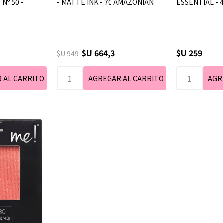
Nº 50 -
- MATTE INK - 70 AMAZONIAN
ESSENTIAL - 4
$U 664,3
$U 259
$U 949