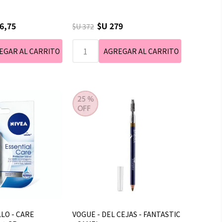
6,75
$U 279
$U 372
LLO - CARE
VOGUE - DEL CEJAS - FANTASTIC