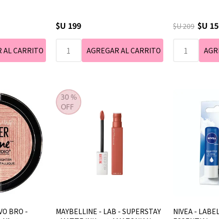
$U 199
$U 15
$U 209
VO BRO -
MAYBELLINE - LAB - SUPERSTAY
NIVEA - LABE