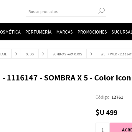
OSMÉTICA
PERFUMERÍA
MARCAS
PROMOCIONES
SUCURSA
LAJE
OJOS
SOMBRAS PARA OJOS
WET N WILD - 1116147
- 1116147 - SOMBRA X 5 - Color Icon
Código:
12761
$U 499