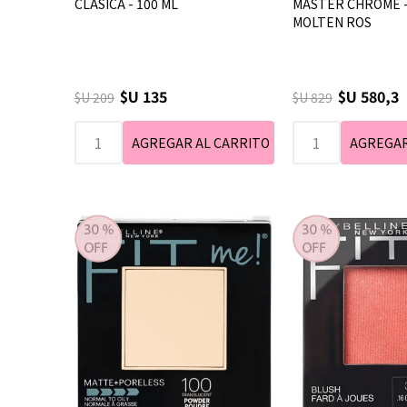
CLASICA - 100 ML
MASTER CHROME - 
MOLTEN ROS
$U 135
$U 580,3
$U 209
$U 829