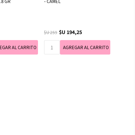
.8 GR
- CAMEL
$U 194,25
$U 259