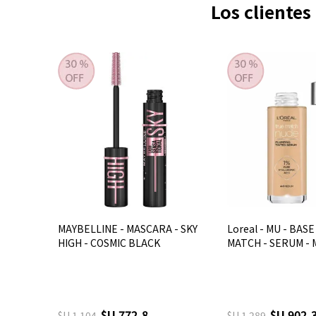
Los cliente
MAYBELLINE - MASCARA - SKY
Loreal - MU - BASE
HIGH - COSMIC BLACK
MATCH - SERUM - 
$U 772,8
$U 902,
$U 1.104
$U 1.289