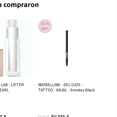
én compraron
 LAB - LIFTER
MAYBELLINE - DEL OJOS -
PEARL
TATTOO - KAJAL - Smokey Black
7,8
$U 433,3
$U 619