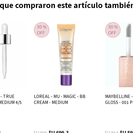
s que compraron este artículo tambi
 - TRUE
LOREAL - MU - MAGIC - BB
MAYBELLINE -
MEDIUM 4/5
CREAM - MEDIUM
GLOSS - 001 
3
$U 699,3
$U 59
$U 999
$U 854