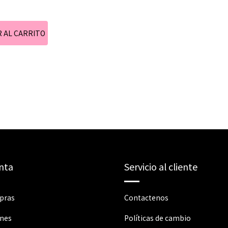
nta
Servicio al cliente
pras
Contactenos
ones
Políticas de cambio