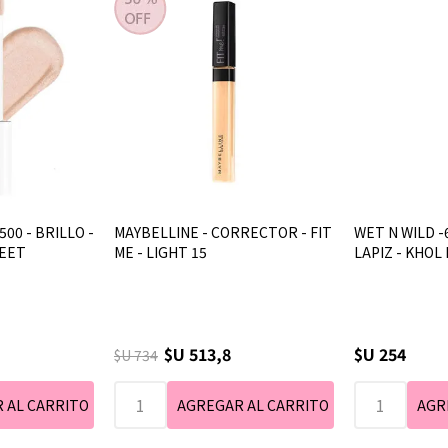
500 - BRILLO -
MAYBELLINE - CORRECTOR - FIT
WET N WILD -6
WEET
ME - LIGHT 15
LAPIZ - KHOL 
$U 513,8
$U 254
$U 734