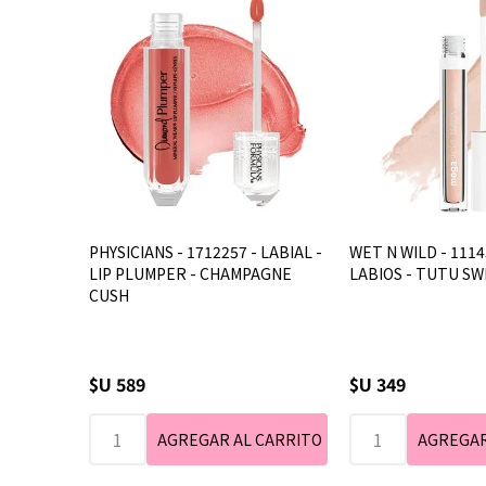
PHYSICIANS - 1712257 - LABIAL -
WET N WILD - 1114
LIP PLUMPER - CHAMPAGNE
LABIOS - TUTU S
CUSH
$U 589
$U 349