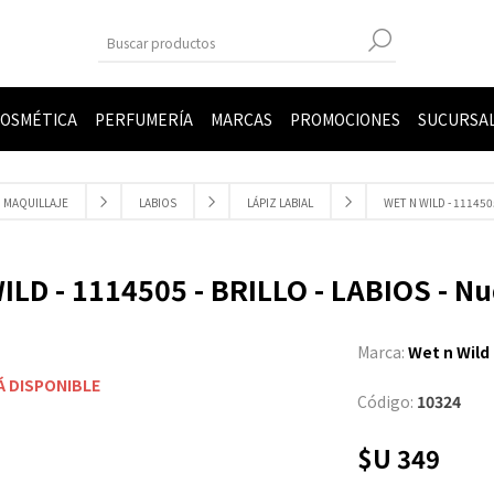
OSMÉTICA
PERFUMERÍA
MARCAS
PROMOCIONES
SUCURSA
MAQUILLAJE
LABIOS
LÁPIZ LABIAL
WET N WILD - 111450
ILD - 1114505 - BRILLO - LABIOS - N
Marca:
Wet n Wild
Á DISPONIBLE
Código:
10324
$U 349