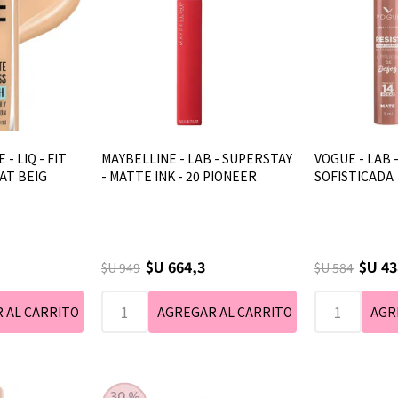
- LIQ - FIT
MAYBELLINE - LAB - SUPERSTAY
VOGUE - LAB -
NAT BEIG
- MATTE INK - 20 PIONEER
SOFISTICADA
$U 664,3
$U 43
$U 949
$U 584