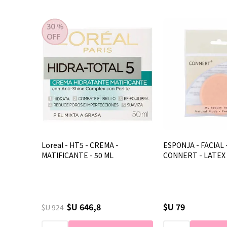
Loreal - HT5 - CREMA -
ESPONJA - FACIAL
MATIFICANTE - 50 ML
CONNERT - LATEX -
$U 646,8
$U 79
$U 924