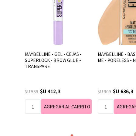
MAYBELLINE - GEL - CEJAS -
MAYBELLINE - BASE 
SUPERLOCK - BROW GLUE -
ME - PORELESS - 
TRANSPARE
$U 412,3
$U 636,3
$U 589
$U 909