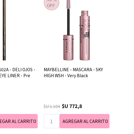
02A - DELI OJOS -
MAYBELLINE - MASCARA - SKY
EYE LINER - Pre
HIGH WSH - Very Black
$U 772,8
$U 1.104