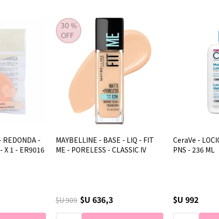
 - REDONDA -
MAYBELLINE - BASE - LIQ - FIT
CeraVe - LOC
 X 1 - ER9016
ME - PORELESS - CLASSIC IV
PNS - 236 ML
$U 636,3
$U 992
$U 909