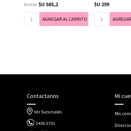
$U 585,2
$U 299
$U 836
Contactanos
Mi cue
Ver Sucursales
Mis com
2406 5701
Direcci