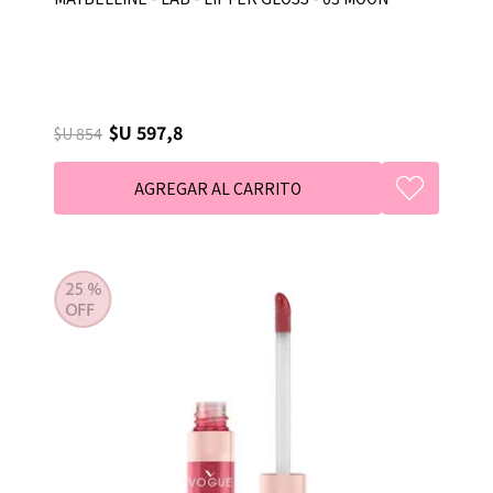
$U 597,8
$U 854