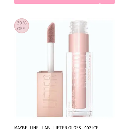
MAYBELLINE - LAB - LIFTER GLOSS - 002 ICE