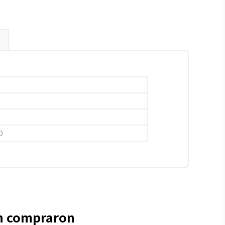
O
én compraron