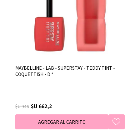
MAYBELLINE - LAB - SUPERSTAY - TEDDY TINT -
COQUETTISH - D *
$U 662,2
$U 946