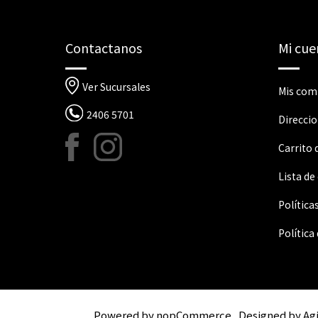
Contactanos
Mi cue
Ver Sucursales
Mis com
2406 5701
Direcci
Carrito
Lista de
Política
Política
Powered by
nopCommerce
Designed by
Ag