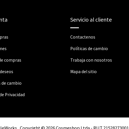
nta
Servicio al cliente
pras
Contactenos
ones
Políticas de cambio
 de compras
Trabaja con nosotros
 deseos
Mapa del sitio
s de cambio
 de Privacidad
ileWorks
Copyright © 2026 Cosmeshop Ltda - RUT 21528273001