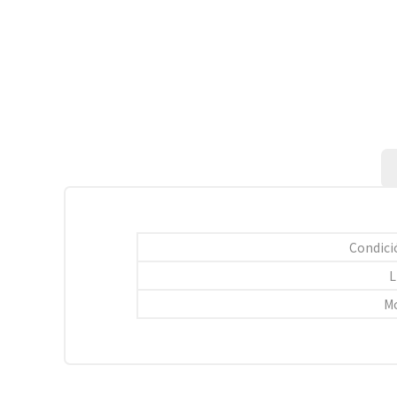
Condici
L
M