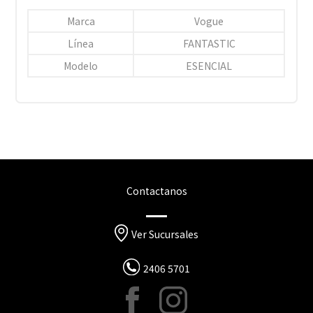
Marca
Vogue
Línea
FANTASTIC
Modelo
ESENCIAL
Contactanos
Ver Sucursales
2406 5701