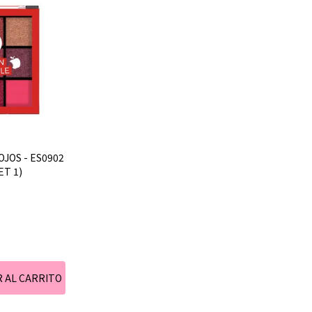
OJOS - ES0902
ET 1)