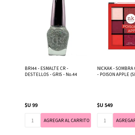
BRI44 - ESMALTE CR -
NICKAK - SOMBRA 
DESTELLOS - GRIS - No.44
- POISON APPLE (S
$U 99
$U 549