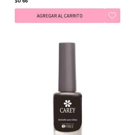
$U 66