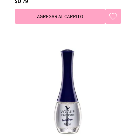
$U 79