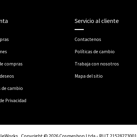
nta
Servicio al cliente
pras
Contactenos
ones
Políticas de cambio
 de compras
Trabaja con nosotros
 deseos
Mapa del sitio
s de cambio
 de Privacidad
ileWorks
Copyright © 2026 Cosmeshop Ltda - RUT 21528273001