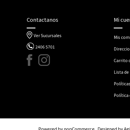
Contactanos
Mi cue
Ver Sucursales
Mis com
2406 5701
Direcci
Carrito
Lista de
Política
Política
Powered by
nopCommerce
Designed by
Ag