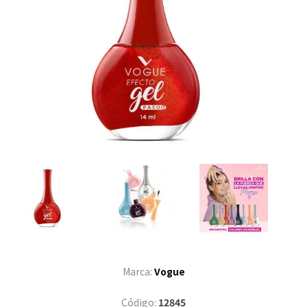
Marca:
Vogue
Código:
12845