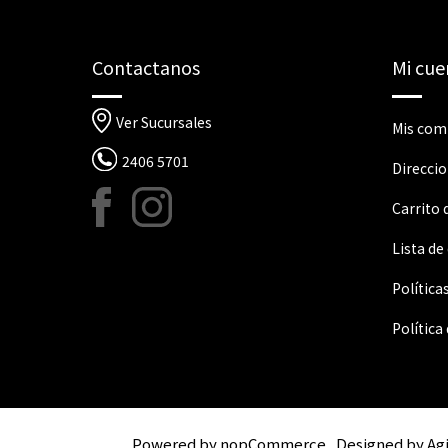
Contactanos
Mi cue
Ver Sucursales
Mis com
2406 5701
Direcci
Carrito
Lista de
Política
Política
Powered by
nopCommerce
Designed by
Ag