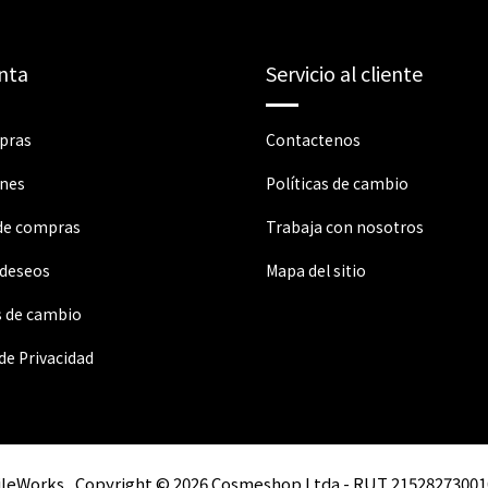
nta
Servicio al cliente
pras
Contactenos
ones
Políticas de cambio
 de compras
Trabaja con nosotros
 deseos
Mapa del sitio
s de cambio
 de Privacidad
ileWorks
Copyright © 2026 Cosmeshop Ltda - RUT 21528273001