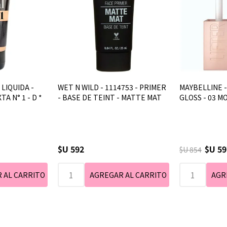
LIQUIDA -
WET N WILD - 1114753 - PRIMER
MAYBELLINE -
A N° 1 - D *
- BASE DE TEINT - MATTE MAT
GLOSS - 03 M
$U 592
$U 59
$U 854