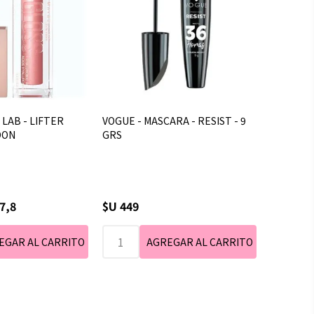
 LAB - LIFTER
VOGUE - MASCARA - RESIST - 9
OON
GRS
7,8
$U 449