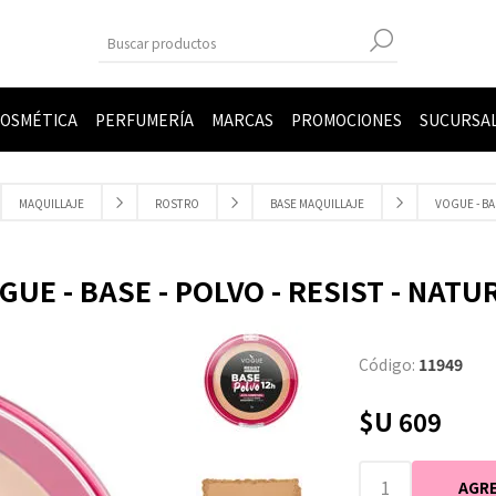
OSMÉTICA
PERFUMERÍA
MARCAS
PROMOCIONES
SUCURSA
MAQUILLAJE
ROSTRO
BASE MAQUILLAJE
VOGUE - BAS
GUE - BASE - POLVO - RESIST - NATU
Código:
11949
$U 609