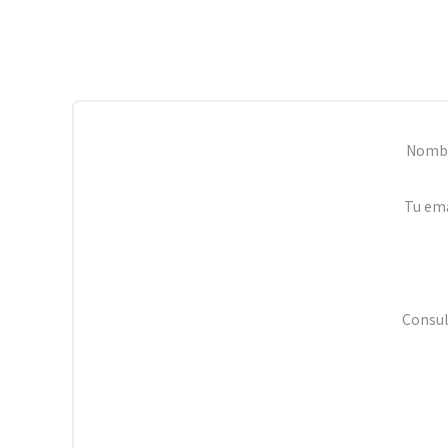
Nomb
Tu ema
Consul