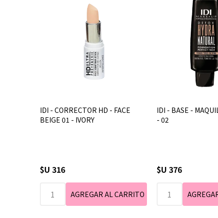
IDI - CORRECTOR HD - FACE
IDI - BASE - MAQU
BEIGE 01 - IVORY
- 02
$U 316
$U 376