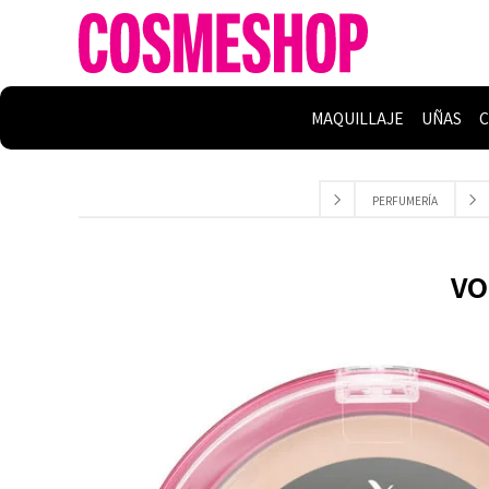
MAQUILLAJE
UÑAS
C
PERFUMERÍA
VO