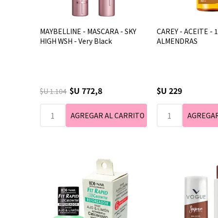
MAYBELLINE - MASCARA - SKY
CAREY - ACEITE - 1
HIGH WSH - Very Black
ALMENDRAS
$U 772,8
$U 229
$U 1.104