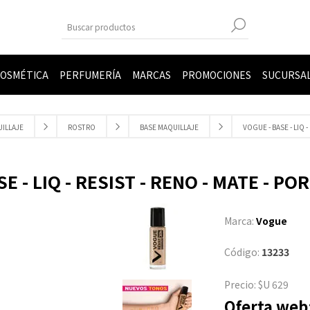
OSMÉTICA
PERFUMERÍA
MARCAS
PROMOCIONES
SUCURSA
ILLAJE
ROSTRO
BASE MAQUILLAJE
VOGUE - BASE - LIQ -
E - LIQ - RESIST - RENO - MATE - PO
Marca:
Vogue
Código:
13233
Precio:
$U 629
Oferta web