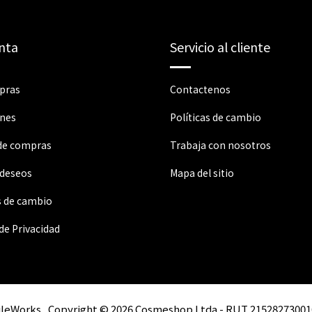
nta
Servicio al cliente
pras
Contactenos
ones
Políticas de cambio
 de compras
Trabaja con nosotros
 deseos
Mapa del sitio
s de cambio
 de Privacidad
ileWorks
Copyright © 2026 Cosmeshop Ltda - RUT 21528273001