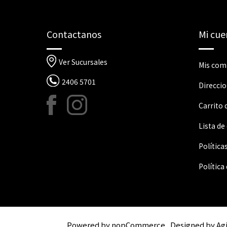
Contactanos
Mi cue
Ver Sucursales
Mis com
2406 5701
Direcci
Carrito
Lista de
Política
Política
Powered by
nopCommerce
Designed by
Ag