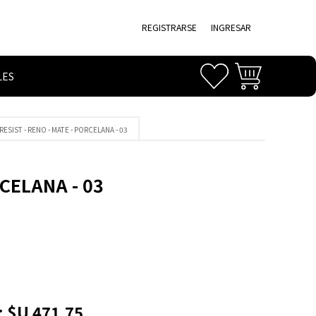
REGISTRARSE
INGRESAR
LES
 RESIST - RENO - MATE - PORCELANA - 03
RCELANA - 03
:
$U 471,75