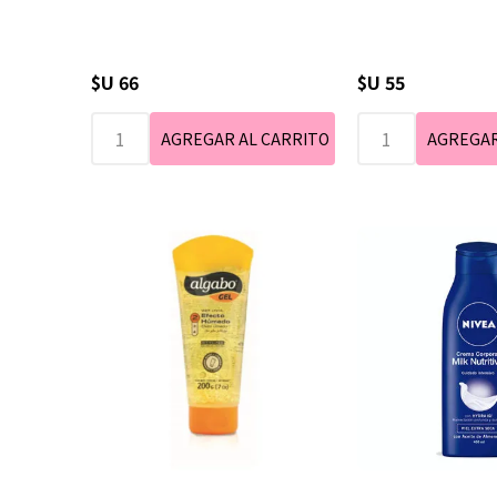
$U 66
$U 55