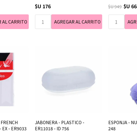
$U 176
$U 66
$U 949
- FRENCH
JABONERA - PLASTICO -
ESPONJA - NU
 EX - ER9033
ER11018 - ID 756
248