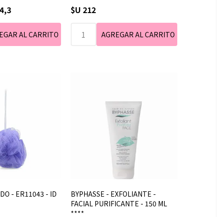
4,3
$U 212
DO - ER11043 - ID
BYPHASSE - EXFOLIANTE -
FACIAL PURIFICANTE - 150 ML
****