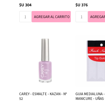
$U 304
$U 376
CAREY - ESMALTE - KAZAN - Nº
GUIA MEDIALUNA 
52
MANICURE - UÑAS -