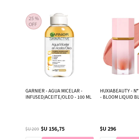
GARNIER - AGUA MICELAR -
HUXIABEAUTY - N°
INFUSED/ACEITE/OLEO - 100 ML
- BLOOM LIQUID B
$U 156,75
$U 296
$U 209