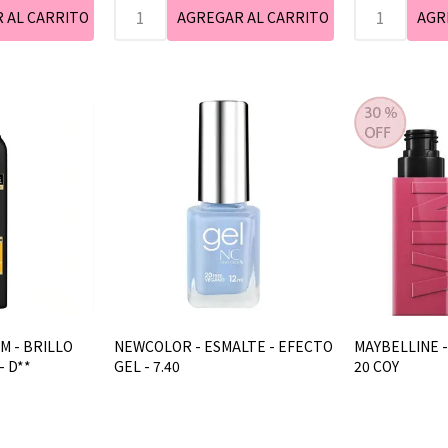
M - BRILLO
NEWCOLOR - ESMALTE - EFECTO
MAYBELLINE - 
- D**
GEL - 7.40
20 COY