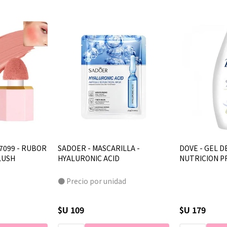
7099 - RUBOR
SADOER - MASCARILLA -
DOVE - GEL D
LUSH
HYALURONIC ACID
NUTRICION P
● Precio por unidad
$U 109
$U 179