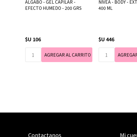
ALGABO - GEL CAPILAR -
NIVEA - BODY - EX
EFECTO HUMEDO - 200 GRS
400 ML
$U 106
$U 446
Contactanos
Mi cue