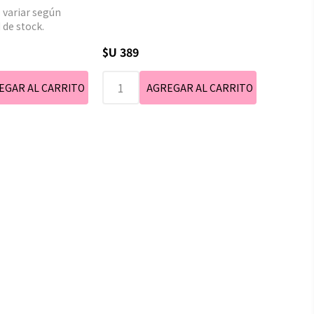
 variar según
 de stock.
$U 389