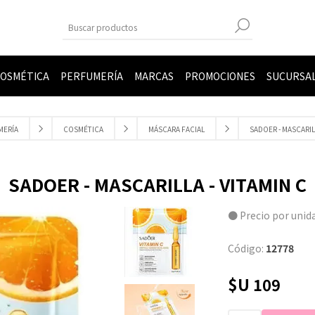
OSMÉTICA
PERFUMERÍA
MARCAS
PROMOCIONES
SUCURSA
MERÍA
COSMÉTICA
MÁSCARA FACIAL
SADOER - MASCARILL
SADOER - MASCARILLA - VITAMIN C
● Precio por unid
Código:
12778
$U 109