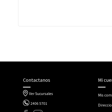
Contactanos
Mi cue
Ver Sucursales
Mis com
2406 5701
Direcci