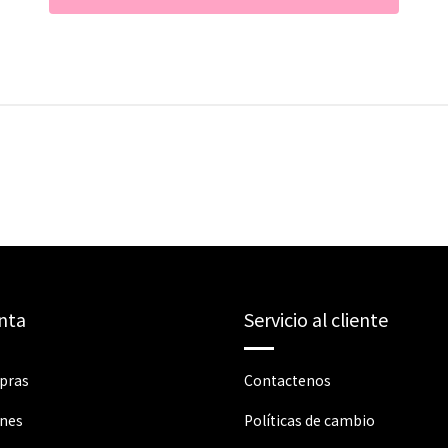
nta
Servicio al cliente
pras
Contactenos
ones
Políticas de cambio