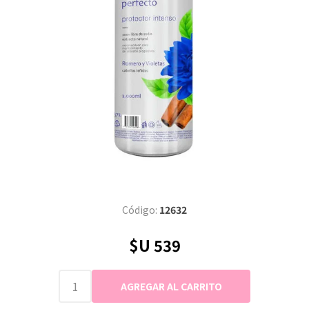
Código:
12632
$U 539