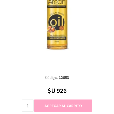
Código:
12653
$U 926