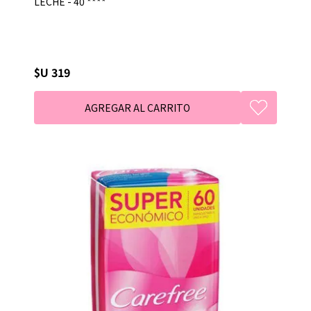
LECHE - 40 ****
$U 319