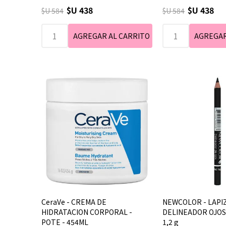
$U 438
$U 438
$U 584
$U 584
CeraVe - CREMA DE
NEWCOLOR - LAPI
HIDRATACION CORPORAL -
DELINEADOR OJOS 
POTE - 454ML
1,2 g