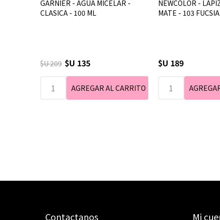
GARNIER - AGUA MICELAR -
NEWCOLOR - LAPIZ
CLASICA - 100 ML
MATE - 103 FUCSIA
$U 135
$U 189
$U 209
Contactanos
Mi cue