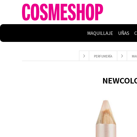
MAQUILLAJE
UÑAS
C
PERFUMERÍA
MA
NEWCOLOR