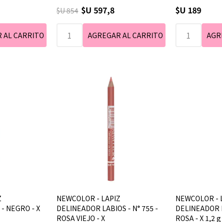
$U 597,8
$U 189
$U 854
Z
NEWCOLOR - LAPIZ
NEWCOLOR - 
- NEGRO - X
DELINEADOR LABIOS - N° 755 -
DELINEADOR L
ROSA VIEJO - X
ROSA - X 1,2 g