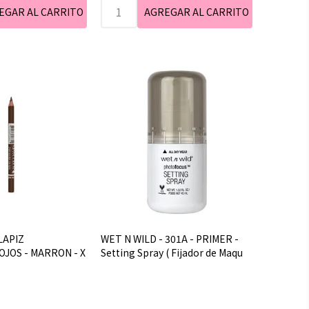
LAPIZ
WET N WILD - 301A - PRIMER -
JOS - MARRON - X
Setting Spray ( Fijador de Maqu