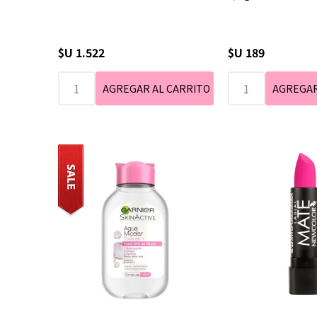
$U 1.522
$U 189