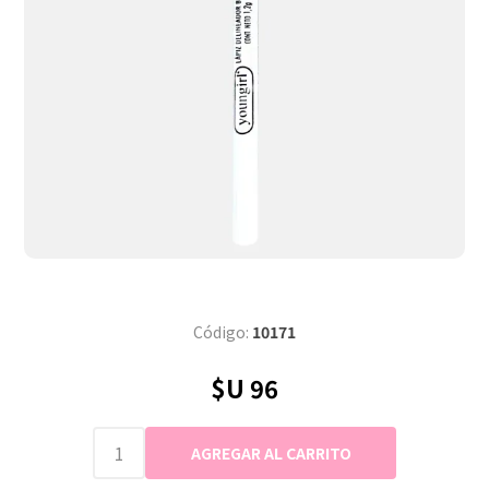
Código:
10171
$U 96