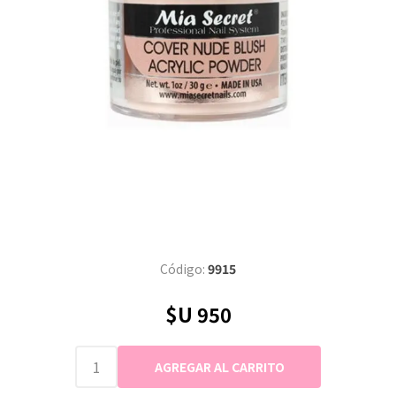
Código:
9915
$U 950