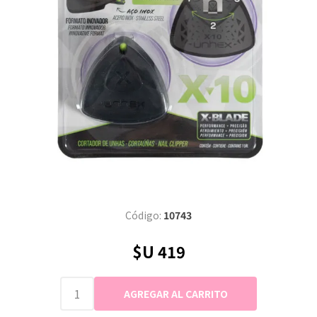
Código:
10743
$U 419