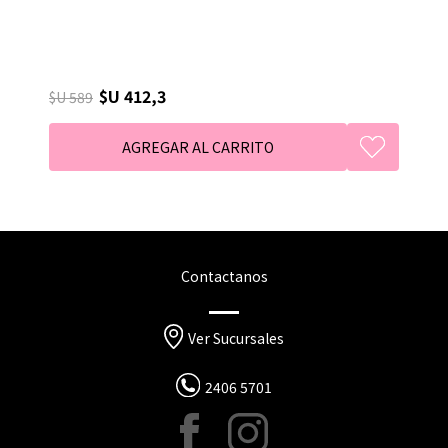
$U 412,3
$U 589
Contactanos
Ver Sucursales
2406 5701