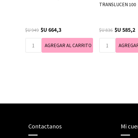
TRANSLUCEN 100
$U 664,3
$U 585,2
$U 949
$U 836
Contactanos
Mi cue