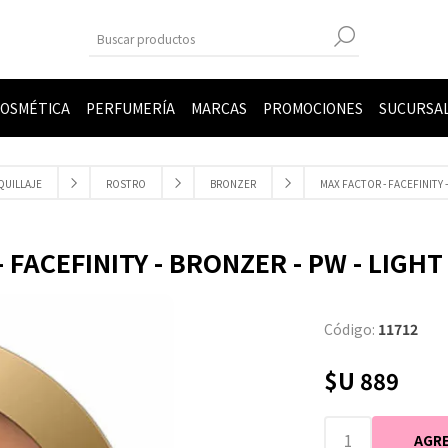
OSMÉTICA
PERFUMERÍA
MARCAS
PROMOCIONES
SUCURSA
QUILLAJE
ROSTRO
BRONZER
MAX FACTOR - FACEFINITY -
 FACEFINITY - BRONZER - PW - LIGHT
Código:
11712
$U 889