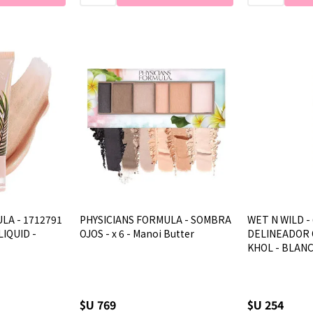
LA - 1712791
PHYSICIANS FORMULA - SOMBRA
WET N WILD - 
LIQUID -
OJOS - x 6 - Manoi Butter
DELINEADOR O
KHOL - BLAN
$U 769
$U 254