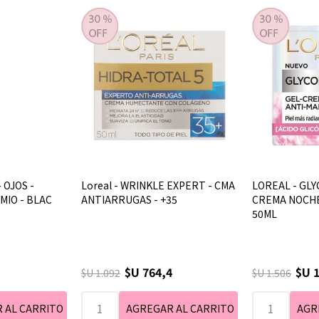
 OJOS -
Loreal - WRINKLE EXPERT - CMA
LOREAL - GLY
MIO - BLAC
ANTIARRUGAS - +35
CREMA NOCHE
50ML
$U 764,4
$U 1
$U 1.092
$U 1.506