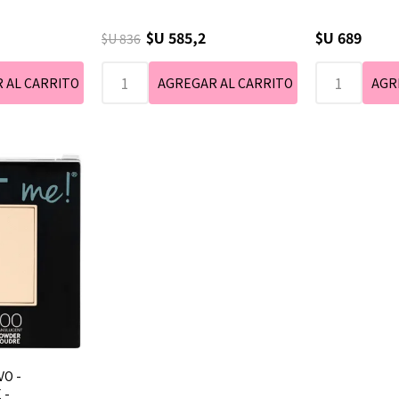
$U 585,2
$U 689
$U 836
VO -
 -