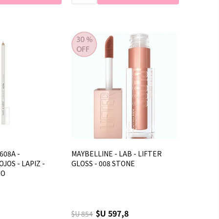
608A -
MAYBELLINE - LAB - LIFTER
JOS - LAPIZ -
GLOSS - 008 STONE
CO
$U 597,8
$U 854