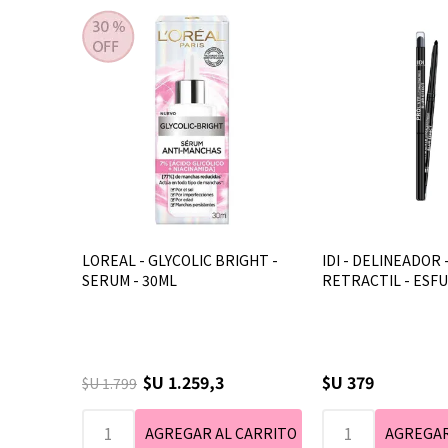
LOREAL - GLYCOLIC BRIGHT -
IDI - DELINEADOR -
SERUM - 30ML
RETRACTIL - ESFU
$U 1.259,3
$U 379
$U 1.799